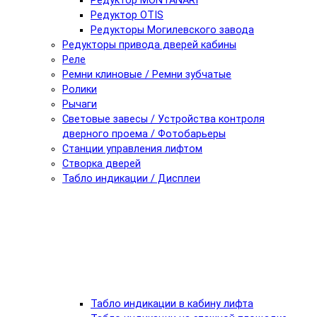
Редуктор MONTANARI
Редуктор OTIS
Редукторы Могилевского завода
Редукторы привода дверей кабины
Реле
Ремни клиновые / Ремни зубчатые
Ролики
Рычаги
Световые завесы / Устройства контроля
дверного проема / Фотобарьеры
Станции управления лифтом
Створка дверей
Табло индикации / Дисплеи
Табло индикации в кабину лифта