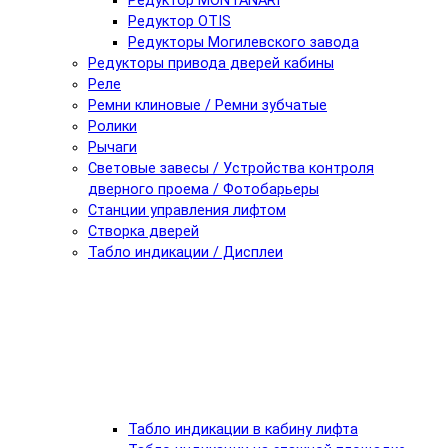
Редуктор MONTANARI
Редуктор OTIS
Редукторы Могилевского завода
Редукторы привода дверей кабины
Реле
Ремни клиновые / Ремни зубчатые
Ролики
Рычаги
Световые завесы / Устройства контроля
дверного проема / Фотобарьеры
Станции управления лифтом
Створка дверей
Табло индикации / Дисплеи
Табло индикации в кабину лифта