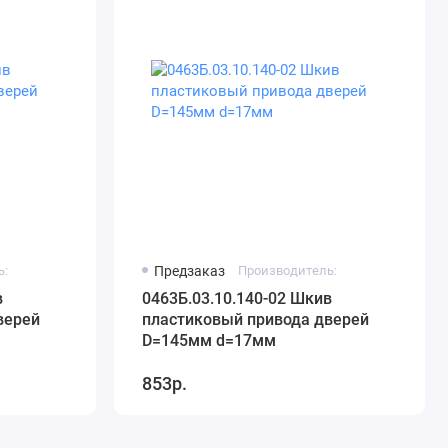
ь:
Предзаказ
Производитель:
в
0463Б.03.10.140-02 Шкив
верей
пластиковый привода дверей
D=145мм d=17мм
853р.