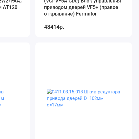
EW2+FAA24350DJ2)
(VCI-VF5A.CD0) Блок управления
и АТ120
приводом дверей VF5+ (правое
открывание) Fermator
48414р.