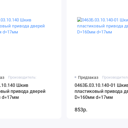
аз
Производитель:
Предзаказ
Производител
.10.140 Шкив
0463Б.03.10.140-01 Шки
овый привода дверей
пластиковый привода д
 d=17мм
D=160мм d=17мм
853р.