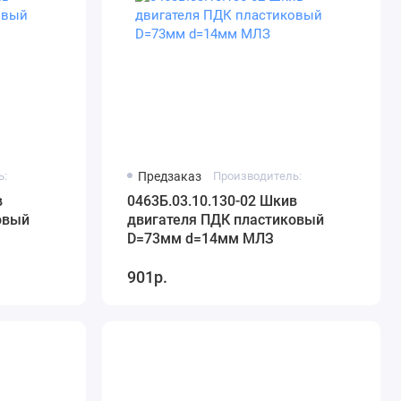
ь:
Предзаказ
Производитель:
в
0463Б.03.10.130-02 Шкив
овый
двигателя ПДК пластиковый
D=73мм d=14мм МЛЗ
901р.