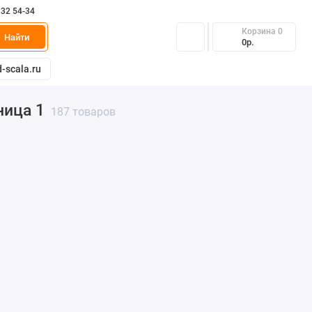
332 54-34
Корзина
0
Найти
0р.
-scala.ru
ница 1
187 товаров