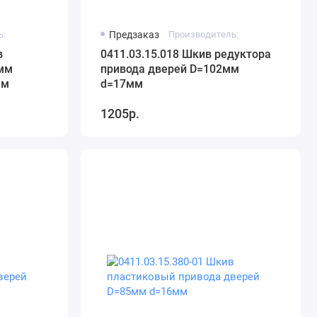
ь:
Предзаказ
Производитель:
в
0411.03.15.018 Шкив редуктора
4мм
привода дверей D=102мм
мм
d=17мм
1205р.