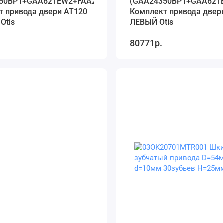
50BP1+GAA621EW2+FAA24350DJ1)
(GAA24350BP1+GAA621
т привода двери АТ120
Комплект привода двер
ПРАВЫЙ Otis
ЛЕВЫЙ Otis
80771р.