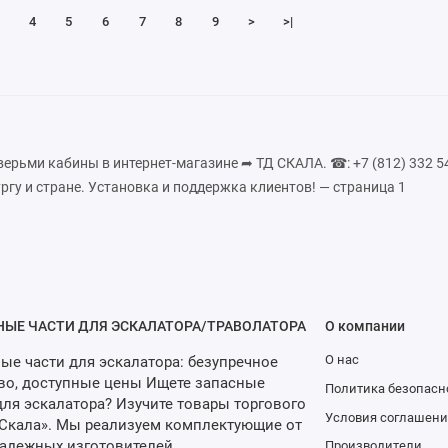
4
5
6
7
8
9
>
>|
ерьми кабины в интернет-магазине ➦ ТД СКАЛА. ☎: +7 (812) 332 54
ргу и стране. Установка и поддержка клиентов! — страница 1
НЫЕ ЧАСТИ ДЛЯ ЭСКАЛАТОРА/ТРАВОЛАТОРА
О компании
О нас
ые части для эскалатора: безупречное
во, доступные цены Ищете запасные
Политика безопасн
для эскалатора? Изучите товары торгового
Условия соглашени
Скала». Мы реализуем комплектующие от
адежных изготовителей.
Производители