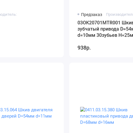
одитель:
Предзаказ
Производител
03OK20701MTR001 Шки
зубчатый привода D=5
d=10мм 30зубьев H=25
938р.