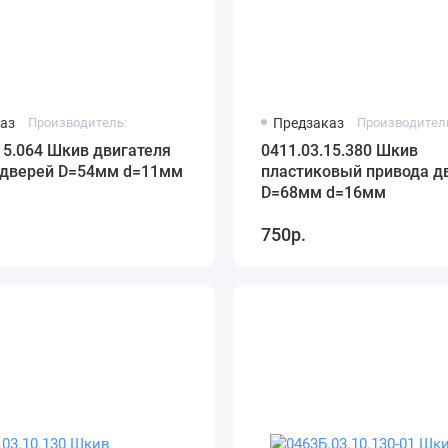
аз
Производитель:
Предзаказ
Производител
15.064 Шкив двигателя
0411.03.15.380 Шкив
 дверей D=54мм d=11мм
пластиковый привода д
D=68мм d=16мм
750р.