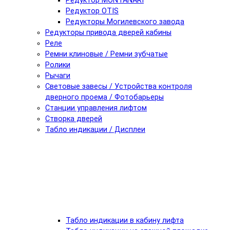
Редуктор MONTANARI
Редуктор OTIS
Редукторы Могилевского завода
Редукторы привода дверей кабины
Реле
Ремни клиновые / Ремни зубчатые
Ролики
Рычаги
Световые завесы / Устройства контроля
дверного проема / Фотобарьеры
Станции управления лифтом
Створка дверей
Табло индикации / Дисплеи
Табло индикации в кабину лифта