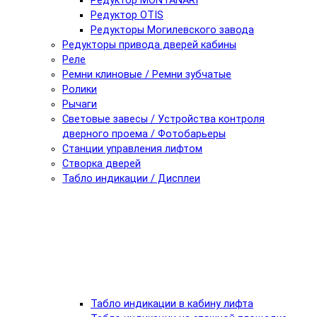
Редуктор MONTANARI
Редуктор OTIS
Редукторы Могилевского завода
Редукторы привода дверей кабины
Реле
Ремни клиновые / Ремни зубчатые
Ролики
Рычаги
Световые завесы / Устройства контроля
дверного проема / Фотобарьеры
Станции управления лифтом
Створка дверей
Табло индикации / Дисплеи
Табло индикации в кабину лифта