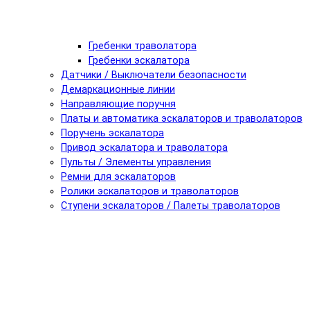
Гребенки траволатора
Гребенки эскалатора
Датчики / Выключатели безопасности
Демаркационные линии
Направляющие поручня
Платы и автоматика эскалаторов и траволаторов
Поручень эскалатора
Привод эскалатора и траволатора
Пульты / Элементы управления
Ремни для эскалаторов
Ролики эскалаторов и траволаторов
Ступени эскалаторов / Палеты траволаторов