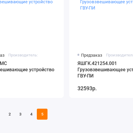
аз
Производитель:
Предзаказ
Производител
8МС
ЯШГК.421254.001
вешивающие устройство
Грузовзвешивающее ус
ГВУ-ПИ
32593р.
2
3
4
5