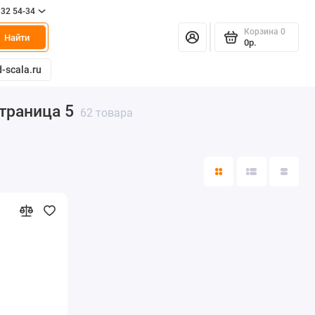
332 54-34
Корзина
0
Найти
0р.
-scala.ru
траница 5
62 товара