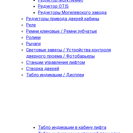
Редуктор MONTANARI
Редуктор OTIS
Редукторы Могилевского завода
Редукторы привода дверей кабины
Реле
Ремни клиновые / Ремни зубчатые
Ролики
Рычаги
Световые завесы / Устройства контроля
дверного проема / Фотобарьеры
Станции управления лифтом
Створка дверей
Табло индикации / Дисплеи
Табло индикации в кабину лифта