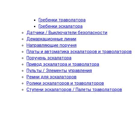
Гребенки траволатора
Гребенки эскалатора
Датчики / Выключатели безопасности
Демаркационные линии
Направляющие поручня
Платы и автоматика эскалаторов и траволаторов
Поручень эскалатора
Привод эскалатора и траволатора
Пульты / Элементы управления
Ремни для эскалаторов
Ролики эскалаторов и траволаторов
Ступени эскалаторов / Палеты траволаторов