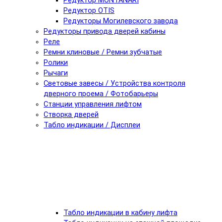
Редуктор MONTANARI
Редуктор OTIS
Редукторы Могилевского завода
Редукторы привода дверей кабины
Реле
Ремни клиновые / Ремни зубчатые
Ролики
Рычаги
Световые завесы / Устройства контроля
дверного проема / Фотобарьеры
Станции управления лифтом
Створка дверей
Табло индикации / Дисплеи
Табло индикации в кабину лифта