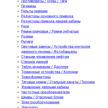
Противовесы / Грузы / Тяги
Пружины
Пульты ревизии
Редукторы основного привода
Редукторы привода дверей кабины
Реле
Ремни клиновые / Ремни зубчатые
Ролики
Рычаги
Световые завесы / Устройства контроля
дверного проема / Фотобарьеры
Станции управления лифтом
Створка дверей
Табло индикации / Дисплеи
Тормозные устройства / Колодки
Трансформаторы
Тяговые ремни / Стальные канаты /Тросики
Управление дверьми кабины
Частотные преобразователи
Шкивы / Отводные блоки
Электрооборудование
Энкодеры