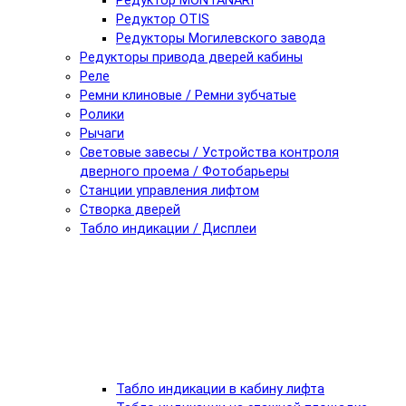
Редуктор MONTANARI
Редуктор OTIS
Редукторы Могилевского завода
Редукторы привода дверей кабины
Реле
Ремни клиновые / Ремни зубчатые
Ролики
Рычаги
Световые завесы / Устройства контроля
дверного проема / Фотобарьеры
Станции управления лифтом
Створка дверей
Табло индикации / Дисплеи
Табло индикации в кабину лифта