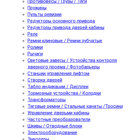
Противовесы / Грузы / Тяги
Пружины
Пульты ревизии
Редукторы основного привода
Редукторы привода дверей кабины
Реле
Ремни клиновые / Ремни зубчатые
Ролики
Рычаги
Световые завесы / Устройства контроля
дверного проема / Фотобарьеры
Станции управления лифтом
Створка дверей
Табло индикации / Дисплеи
Тормозные устройства / Колодки
Трансформаторы
Тяговые ремни / Стальные канаты /Тросики
Управление дверьми кабины
Частотные преобразователи
Шкивы / Отводные блоки
Электрооборудование
Энкодеры