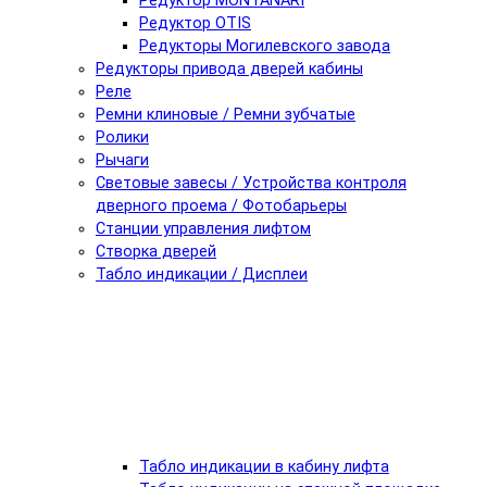
Редуктор MONTANARI
Редуктор OTIS
Редукторы Могилевского завода
Редукторы привода дверей кабины
Реле
Ремни клиновые / Ремни зубчатые
Ролики
Рычаги
Световые завесы / Устройства контроля
дверного проема / Фотобарьеры
Станции управления лифтом
Створка дверей
Табло индикации / Дисплеи
Табло индикации в кабину лифта