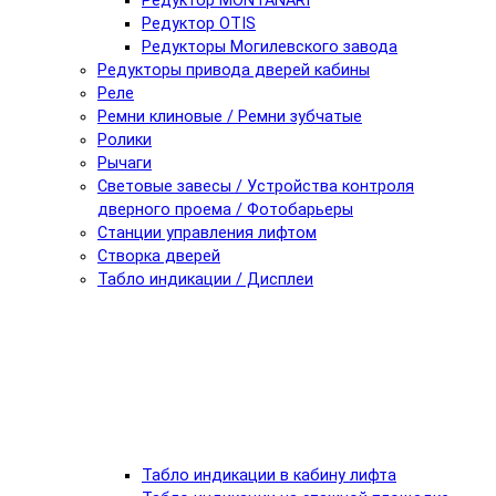
Редуктор MONTANARI
Редуктор OTIS
Редукторы Могилевского завода
Редукторы привода дверей кабины
Реле
Ремни клиновые / Ремни зубчатые
Ролики
Рычаги
Световые завесы / Устройства контроля
дверного проема / Фотобарьеры
Станции управления лифтом
Створка дверей
Табло индикации / Дисплеи
Табло индикации в кабину лифта