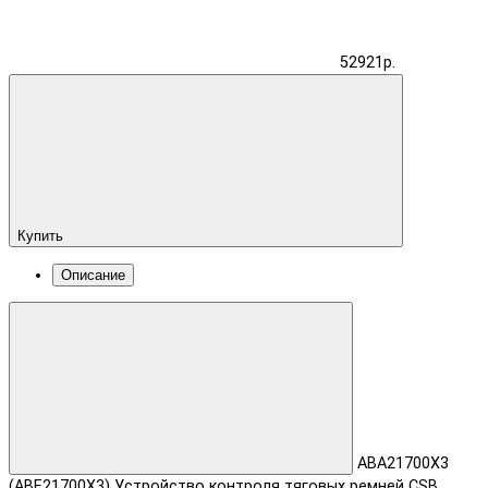
52921р.
Купить
Описание
ABA21700X3
(ABE21700X3) Устройство контроля тяговых ремней CSB