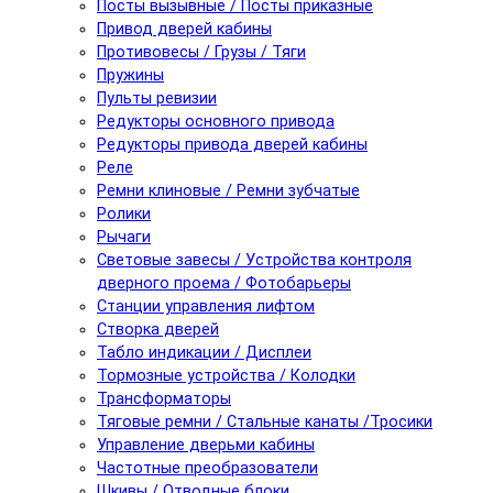
Посты вызывные / Посты приказные
Привод дверей кабины
Противовесы / Грузы / Тяги
Пружины
Пульты ревизии
Редукторы основного привода
Редукторы привода дверей кабины
Реле
Ремни клиновые / Ремни зубчатые
Ролики
Рычаги
Световые завесы / Устройства контроля
дверного проема / Фотобарьеры
Станции управления лифтом
Створка дверей
Табло индикации / Дисплеи
Тормозные устройства / Колодки
Трансформаторы
Тяговые ремни / Стальные канаты /Тросики
Управление дверьми кабины
Частотные преобразователи
Шкивы / Отводные блоки