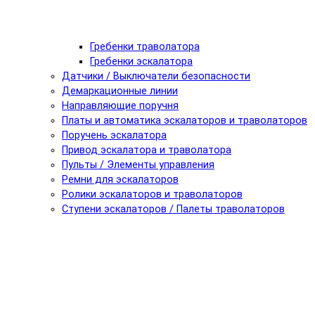
Гребенки траволатора
Гребенки эскалатора
Датчики / Выключатели безопасности
Демаркационные линии
Направляющие поручня
Платы и автоматика эскалаторов и траволаторов
Поручень эскалатора
Привод эскалатора и траволатора
Пульты / Элементы управления
Ремни для эскалаторов
Ролики эскалаторов и траволаторов
Ступени эскалаторов / Палеты траволаторов