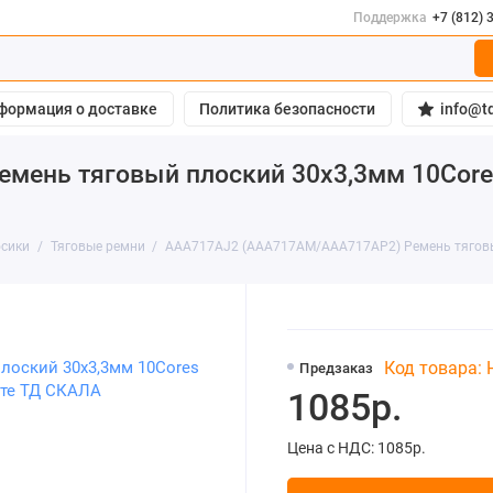
Поддержка
+7 (812) 
формация о доставке
Политика безопасности
info@td
нь тяговый плоский 30х3,3мм 10Cores 4
осики
Тяговые ремни
AAA717AJ2 (AAA717AM/AAA717AP2) Ремень тяговый 
Код товара:
Предзаказ
1085р.
Цена с НДС: 1085р.