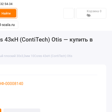
332 54-34
Корзина
0
Найти
0р.
-scala.ru
3кН (ContiTech) Otis — купить в
плоский 30х3,3мм 10Cores 43кН (ContiTech) Otis
 НФ-00008140