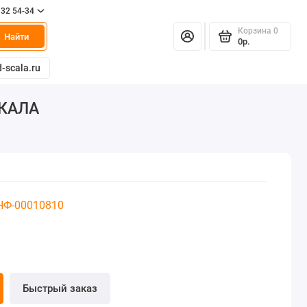
332 54-34
Корзина
0
Найти
0р.
-scala.ru
СКАЛА
 НФ-00010810
Быстрый заказ