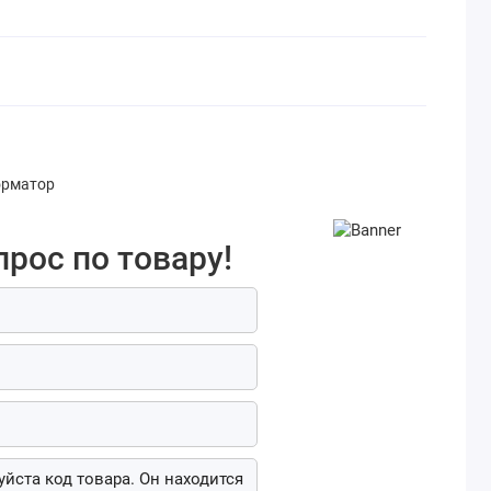
орматор
прос по товару!