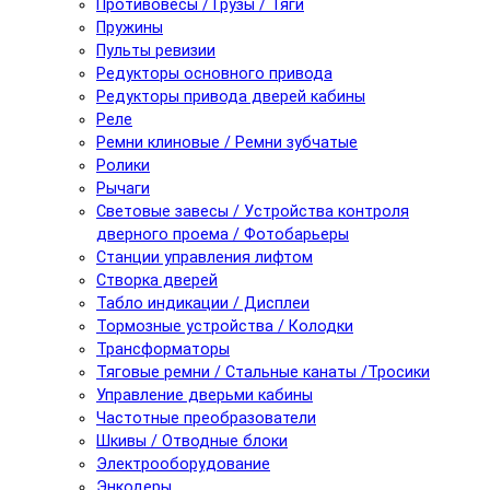
Противовесы / Грузы / Тяги
Пружины
Пульты ревизии
Редукторы основного привода
Редукторы привода дверей кабины
Реле
Ремни клиновые / Ремни зубчатые
Ролики
Рычаги
Световые завесы / Устройства контроля
дверного проема / Фотобарьеры
Станции управления лифтом
Створка дверей
Табло индикации / Дисплеи
Тормозные устройства / Колодки
Трансформаторы
Тяговые ремни / Стальные канаты /Тросики
Управление дверьми кабины
Частотные преобразователи
Шкивы / Отводные блоки
Электрооборудование
Энкодеры