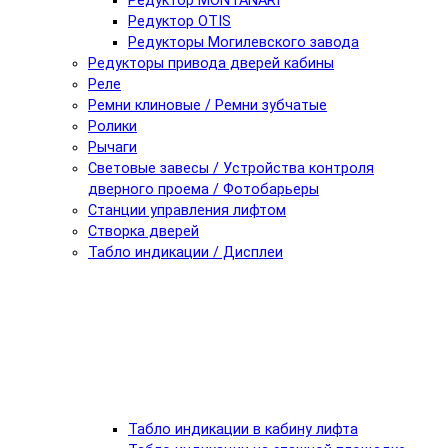
Редуктор MONTANARI
Редуктор OTIS
Редукторы Могилевского завода
Редукторы привода дверей кабины
Реле
Ремни клиновые / Ремни зубчатые
Ролики
Рычаги
Световые завесы / Устройства контроля
дверного проема / Фотобарьеры
Станции управления лифтом
Створка дверей
Табло индикации / Дисплеи
Табло индикации в кабину лифта