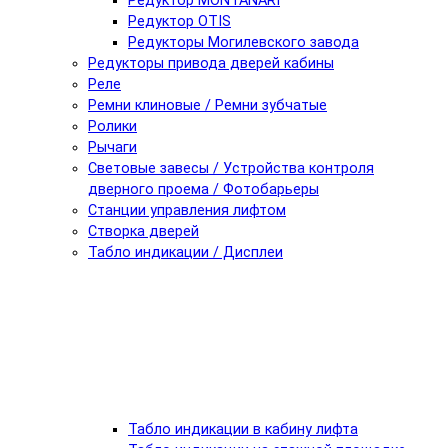
Редуктор MONTANARI
Редуктор OTIS
Редукторы Могилевского завода
Редукторы привода дверей кабины
Реле
Ремни клиновые / Ремни зубчатые
Ролики
Рычаги
Световые завесы / Устройства контроля
дверного проема / Фотобарьеры
Станции управления лифтом
Створка дверей
Табло индикации / Дисплеи
Табло индикации в кабину лифта