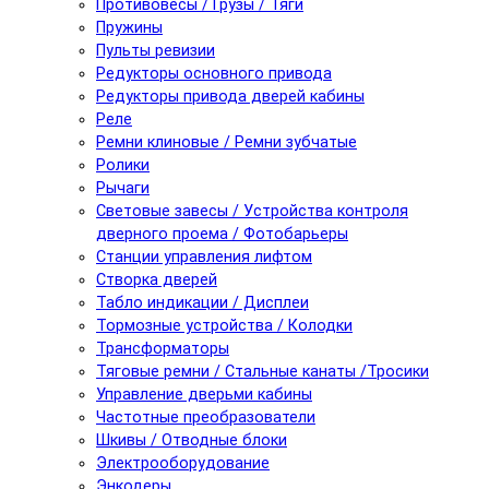
Противовесы / Грузы / Тяги
Пружины
Пульты ревизии
Редукторы основного привода
Редукторы привода дверей кабины
Реле
Ремни клиновые / Ремни зубчатые
Ролики
Рычаги
Световые завесы / Устройства контроля
дверного проема / Фотобарьеры
Станции управления лифтом
Створка дверей
Табло индикации / Дисплеи
Тормозные устройства / Колодки
Трансформаторы
Тяговые ремни / Стальные канаты /Тросики
Управление дверьми кабины
Частотные преобразователи
Шкивы / Отводные блоки
Электрооборудование
Энкодеры