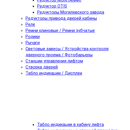
Редуктор MONTANARI
Редуктор OTIS
Редукторы Могилевского завода
Редукторы привода дверей кабины
Реле
Ремни клиновые / Ремни зубчатые
Ролики
Рычаги
Световые завесы / Устройства контроля
дверного проема / Фотобарьеры
Станции управления лифтом
Створка дверей
Табло индикации / Дисплеи
Табло индикации в кабину лифта