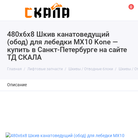
0
480х6х8 Шкив канатоведущий
(обод) для лебедки MX10 Kone —
купить в Санкт-Петербурге на сайте
ТД СКАЛА
Главная
Лифтовые запчасти
Шкивы / Отводные блоки
Шкивы / О
Описание