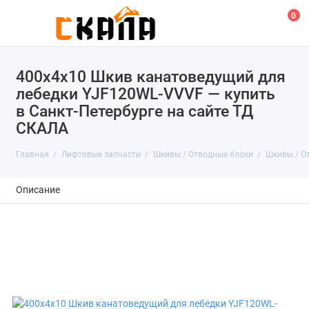
0
400х4х10 Шкив канатоведущий для
лебедки YJF120WL-VVVF — купить
в Санкт-Петербурге на сайте ТД
СКАЛА
Главная
Лифтовые запчасти
Шкивы / Отводные блоки
Шкивы / О
Описание