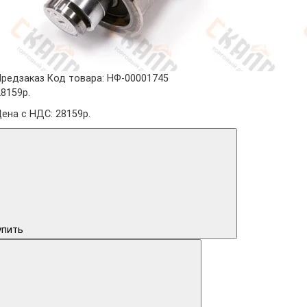
Предзаказ
Код товара: НФ-00001745
28159р.
Цена с НДС: 28159р.
упить