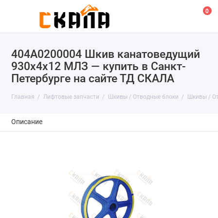
0
404А0200004 Шкив канатоведущий
930х4х12 МЛЗ — купить в Санкт-
Петербурге на сайте ТД СКАЛА
Главная
Лифтовые запчасти
Шкивы / Отводные блоки
Шкивы / О
Описание