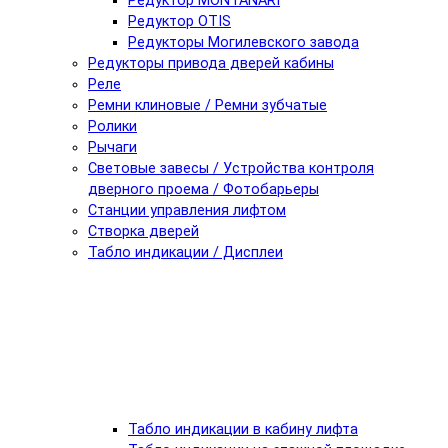
Редуктор MONTANARI
Редуктор OTIS
Редукторы Могилевского завода
Редукторы привода дверей кабины
Реле
Ремни клиновые / Ремни зубчатые
Ролики
Рычаги
Световые завесы / Устройства контроля
дверного проема / Фотобарьеры
Станции управления лифтом
Створка дверей
Табло индикации / Дисплеи
Табло индикации в кабину лифта