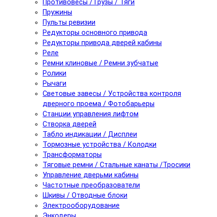
Противовесы / Грузы / Тяги
Пружины
Пульты ревизии
Редукторы основного привода
Редукторы привода дверей кабины
Реле
Ремни клиновые / Ремни зубчатые
Ролики
Рычаги
Световые завесы / Устройства контроля
дверного проема / Фотобарьеры
Станции управления лифтом
Створка дверей
Табло индикации / Дисплеи
Тормозные устройства / Колодки
Трансформаторы
Тяговые ремни / Стальные канаты /Тросики
Управление дверьми кабины
Частотные преобразователи
Шкивы / Отводные блоки
Электрооборудование
Энкодеры