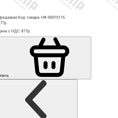
Предзаказ
Код товара: НФ-00010115
77р.
Цена с НДС: 877р.
упить