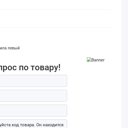
дила левый
прос по товару!