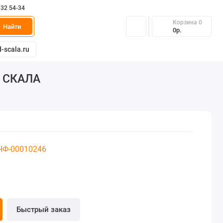
332 54-34
Корзина
0
Найти
0р.
-scala.ru
Д СКАЛА
 НФ-00010246
Быстрый заказ