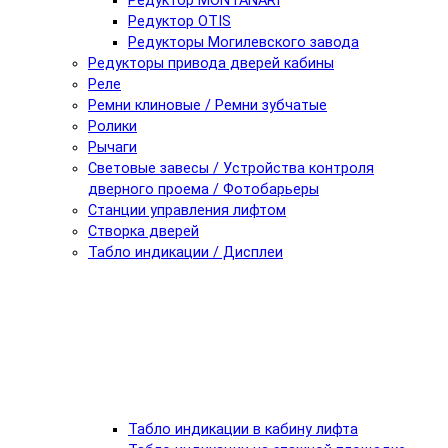
Редуктор MONTANARI
Редуктор OTIS
Редукторы Могилевского завода
Редукторы привода дверей кабины
Реле
Ремни клиновые / Ремни зубчатые
Ролики
Рычаги
Световые завесы / Устройства контроля
дверного проема / Фотобарьеры
Станции управления лифтом
Створка дверей
Табло индикации / Дисплеи
Табло индикации в кабину лифта