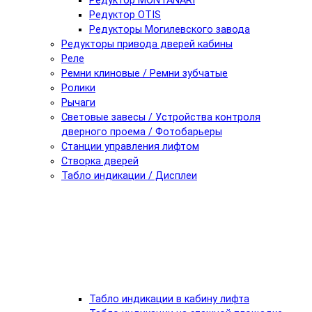
Редуктор MONTANARI
Редуктор OTIS
Редукторы Могилевского завода
Редукторы привода дверей кабины
Реле
Ремни клиновые / Ремни зубчатые
Ролики
Рычаги
Световые завесы / Устройства контроля
дверного проема / Фотобарьеры
Станции управления лифтом
Створка дверей
Табло индикации / Дисплеи
Табло индикации в кабину лифта