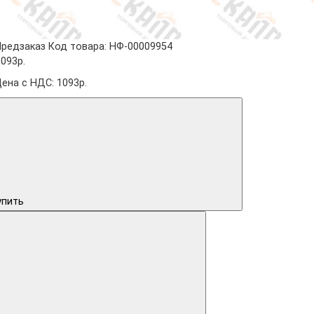
Предзаказ
Код товара: НФ-00009954
1093р.
Цена с НДС: 1093р.
упить