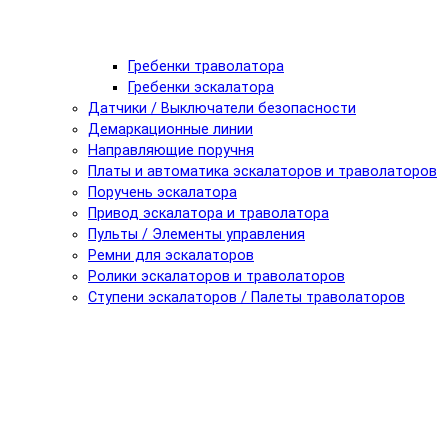
Гребенки траволатора
Гребенки эскалатора
Датчики / Выключатели безопасности
Демаркационные линии
Направляющие поручня
Платы и автоматика эскалаторов и траволаторов
Поручень эскалатора
Привод эскалатора и траволатора
Пульты / Элементы управления
Ремни для эскалаторов
Ролики эскалаторов и траволаторов
Ступени эскалаторов / Палеты траволаторов