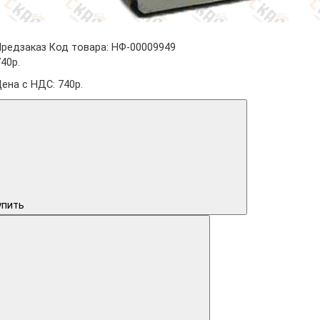
Предзаказ
Код товара: НФ-00009949
40р.
Цена с НДС: 740р.
упить