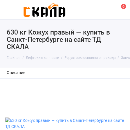
0
630 кг Кожух правый — купить в
Санкт-Петербурге на сайте ТД
СКАЛА
Главная
Лифтовые запчасти
Редукторы основного привода
Запч
Описание