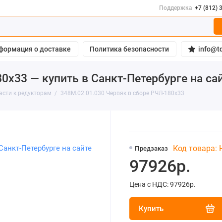
Поддержка
+7 (812) 
формация о доставке
Политика безопасности
info@td
80х33 — купить в Санкт-Петербурге на с
асти к редукторам
348М.02.01.030 Червяк в сборе РЧЛ-180х33
Код товара:
Предзаказ
97926р.
Цена с НДС: 97926р.
Купить