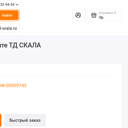
332 54-34
Корзина
0
Найти
0р.
-scala.ru
айте ТД СКАЛА
 НФ-00009745
Быстрый заказ