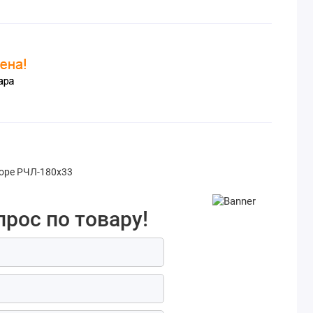
боре РЧЛ-180х33
прос по товару!