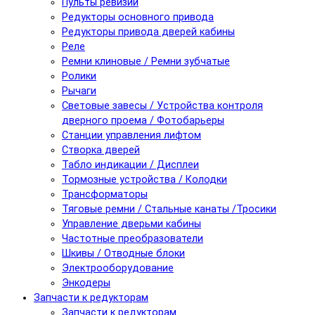
Пульты ревизии
Редукторы основного привода
Редукторы привода дверей кабины
Реле
Ремни клиновые / Ремни зубчатые
Ролики
Рычаги
Световые завесы / Устройства контроля
дверного проема / Фотобарьеры
Станции управления лифтом
Створка дверей
Табло индикации / Дисплеи
Тормозные устройства / Колодки
Трансформаторы
Тяговые ремни / Стальные канаты /Тросики
Управление дверьми кабины
Частотные преобразователи
Шкивы / Отводные блоки
Электрооборудование
Энкодеры
Запчасти к редукторам
Запчасти к редукторам