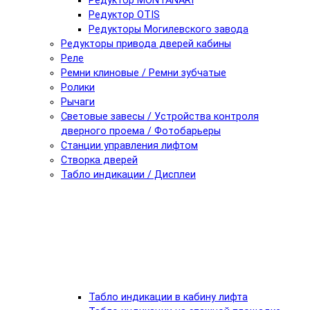
Редуктор MONTANARI
Редуктор OTIS
Редукторы Могилевского завода
Редукторы привода дверей кабины
Реле
Ремни клиновые / Ремни зубчатые
Ролики
Рычаги
Световые завесы / Устройства контроля
дверного проема / Фотобарьеры
Станции управления лифтом
Створка дверей
Табло индикации / Дисплеи
Табло индикации в кабину лифта