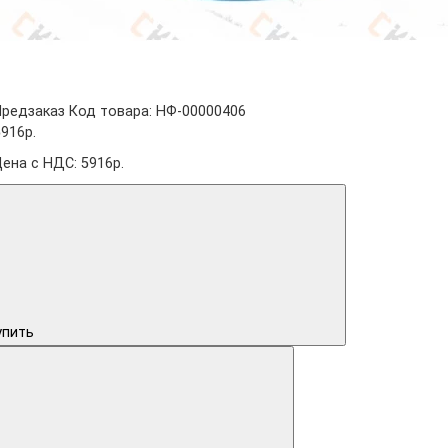
Предзаказ
Код товара: НФ-00000406
5916р.
Цена с НДС: 5916р.
упить