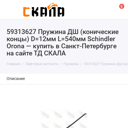
0
59313627 Пружина ДШ (конические
концы) D=12мм L=540мм Schindler
Orona — купить в Санкт-Петербурге
на сайте ТД СКАЛА
Главная
Лифтовые запчасти
Пружины
59313627 Пружина ДШ (кон
Описание