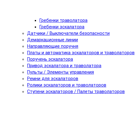
Гребенки траволатора
Гребенки эскалатора
Датчики / Выключатели безопасности
Демаркационные линии
Направляющие поручня
Платы и автоматика эскалаторов и траволаторов
Поручень эскалатора
Привод эскалатора и траволатора
Пульты / Элементы управления
Ремни для эскалаторов
Ролики эскалаторов и траволаторов
Ступени эскалаторов / Палеты траволаторов