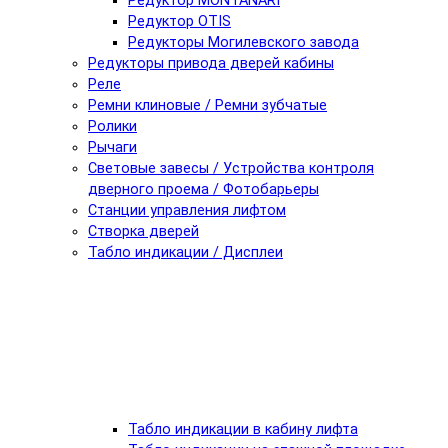
Редуктор MONTANARI
Редуктор OTIS
Редукторы Могилевского завода
Редукторы привода дверей кабины
Реле
Ремни клиновые / Ремни зубчатые
Ролики
Рычаги
Световые завесы / Устройства контроля
дверного проема / Фотобарьеры
Станции управления лифтом
Створка дверей
Табло индикации / Дисплеи
Табло индикации в кабину лифта