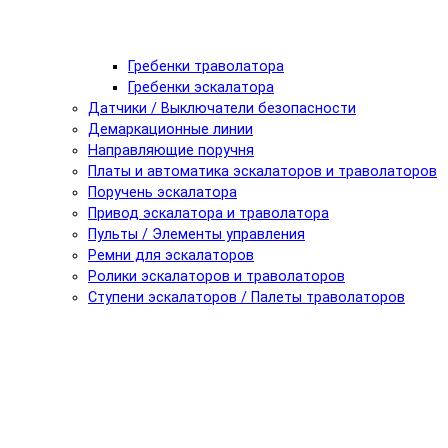
Гребенки траволатора
Гребенки эскалатора
Датчики / Выключатели безопасности
Демаркационные линии
Направляющие поручня
Платы и автоматика эскалаторов и траволаторов
Поручень эскалатора
Привод эскалатора и траволатора
Пульты / Элементы управления
Ремни для эскалаторов
Ролики эскалаторов и траволаторов
Ступени эскалаторов / Палеты траволаторов