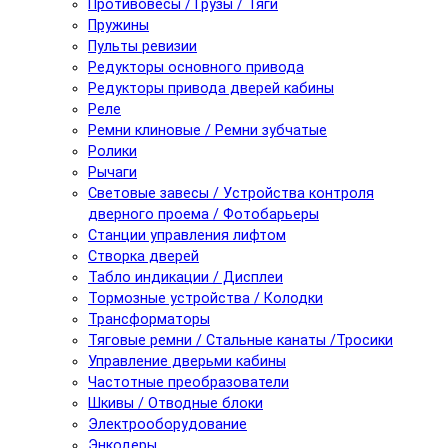
Противовесы / Грузы / Тяги
Пружины
Пульты ревизии
Редукторы основного привода
Редукторы привода дверей кабины
Реле
Ремни клиновые / Ремни зубчатые
Ролики
Рычаги
Световые завесы / Устройства контроля
дверного проема / Фотобарьеры
Станции управления лифтом
Створка дверей
Табло индикации / Дисплеи
Тормозные устройства / Колодки
Трансформаторы
Тяговые ремни / Стальные канаты /Тросики
Управление дверьми кабины
Частотные преобразователи
Шкивы / Отводные блоки
Электрооборудование
Энкодеры