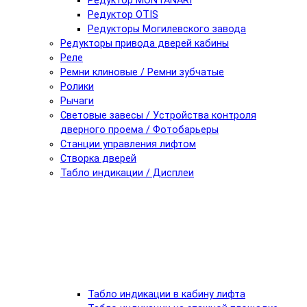
Редуктор MONTANARI
Редуктор OTIS
Редукторы Могилевского завода
Редукторы привода дверей кабины
Реле
Ремни клиновые / Ремни зубчатые
Ролики
Рычаги
Световые завесы / Устройства контроля
дверного проема / Фотобарьеры
Станции управления лифтом
Створка дверей
Табло индикации / Дисплеи
Табло индикации в кабину лифта