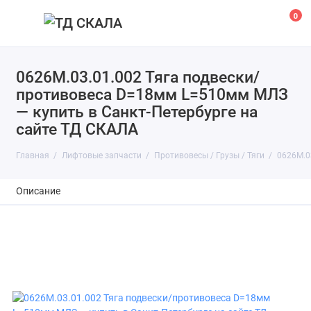
0
0626М.03.01.002 Тяга подвески/
противовеса D=18мм L=510мм МЛЗ
— купить в Санкт-Петербурге на
сайте ТД СКАЛА
Главная
Лифтовые запчасти
Противовесы / Грузы / Тяги
0626М.0
Описание