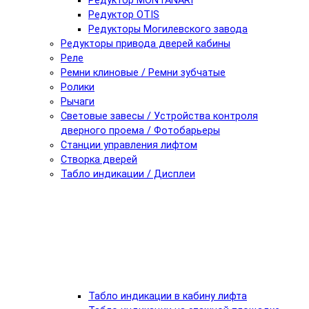
Редуктор MONTANARI
Редуктор OTIS
Редукторы Могилевского завода
Редукторы привода дверей кабины
Реле
Ремни клиновые / Ремни зубчатые
Ролики
Рычаги
Световые завесы / Устройства контроля
дверного проема / Фотобарьеры
Станции управления лифтом
Створка дверей
Табло индикации / Дисплеи
Табло индикации в кабину лифта