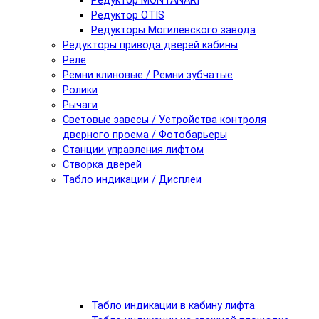
Редуктор MONTANARI
Редуктор OTIS
Редукторы Могилевского завода
Редукторы привода дверей кабины
Реле
Ремни клиновые / Ремни зубчатые
Ролики
Рычаги
Световые завесы / Устройства контроля
дверного проема / Фотобарьеры
Станции управления лифтом
Створка дверей
Табло индикации / Дисплеи
Табло индикации в кабину лифта