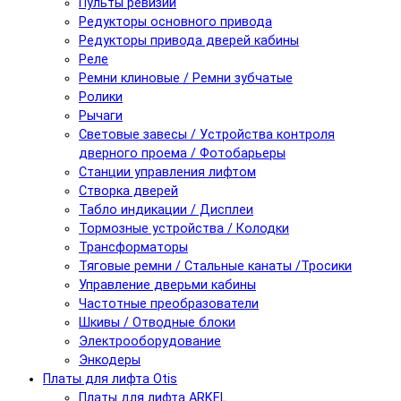
Пульты ревизии
Редукторы основного привода
Редукторы привода дверей кабины
Реле
Ремни клиновые / Ремни зубчатые
Ролики
Рычаги
Световые завесы / Устройства контроля
дверного проема / Фотобарьеры
Станции управления лифтом
Створка дверей
Табло индикации / Дисплеи
Тормозные устройства / Колодки
Трансформаторы
Тяговые ремни / Стальные канаты /Тросики
Управление дверьми кабины
Частотные преобразователи
Шкивы / Отводные блоки
Электрооборудование
Энкодеры
Платы для лифта Otis
Платы для лифта ARKEL