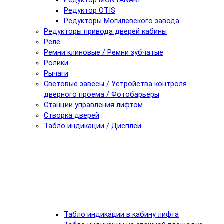
Редуктор MONTANARI
Редуктор OTIS
Редукторы Могилевского завода
Редукторы привода дверей кабины
Реле
Ремни клиновые / Ремни зубчатые
Ролики
Рычаги
Световые завесы / Устройства контроля
дверного проема / Фотобарьеры
Станции управления лифтом
Створка дверей
Табло индикации / Дисплеи
Табло индикации в кабину лифта