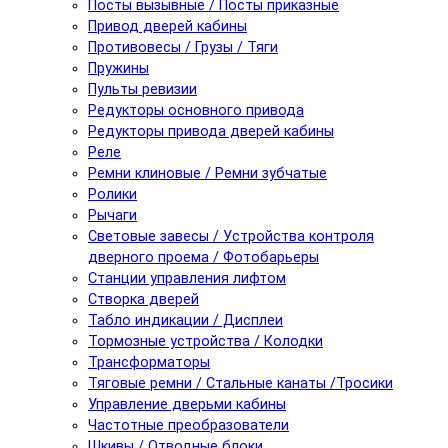
Посты вызывные / Посты приказные
Привод дверей кабины
Противовесы / Грузы / Тяги
Пружины
Пульты ревизии
Редукторы основного привода
Редукторы привода дверей кабины
Реле
Ремни клиновые / Ремни зубчатые
Ролики
Рычаги
Световые завесы / Устройства контроля
дверного проема / Фотобарьеры
Станции управления лифтом
Створка дверей
Табло индикации / Дисплеи
Тормозные устройства / Колодки
Трансформаторы
Тяговые ремни / Стальные канаты /Тросики
Управление дверьми кабины
Частотные преобразователи
Шкивы / Отводные блоки