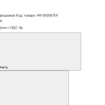
Предзаказ
Код товара: НФ-00008754
р.
Цена с НДС: 0р.
упить