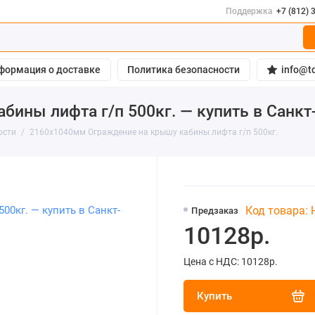
Поддержка
+7 (812) 
формация о доставке
Политика безопасности
info@td
ины лифта г/п 500кг. — купить в Санкт
ости
2160х1040мм Ограждение на крышу кабины лифта г/п 500кг.
Код товара:
Предзаказ
10128р.
Цена с НДС: 10128р.
Купить