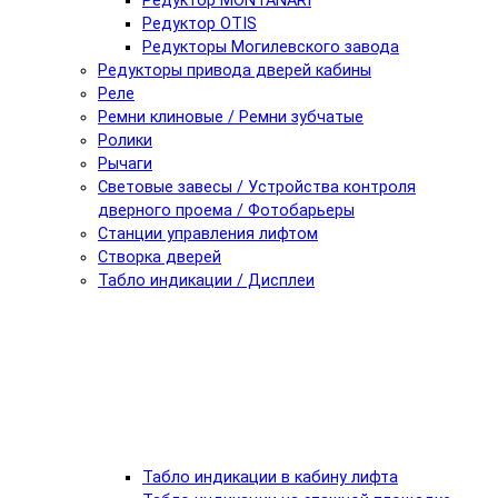
Редуктор MONTANARI
Редуктор OTIS
Редукторы Могилевского завода
Редукторы привода дверей кабины
Реле
Ремни клиновые / Ремни зубчатые
Ролики
Рычаги
Световые завесы / Устройства контроля
дверного проема / Фотобарьеры
Станции управления лифтом
Створка дверей
Табло индикации / Дисплеи
Табло индикации в кабину лифта