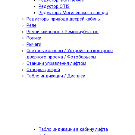
Редуктор MONTANARI
Редуктор OTIS
Редукторы Могилевского завода
Редукторы привода дверей кабины
Реле
Ремни клиновые / Ремни зубчатые
Ролики
Рычаги
Световые завесы / Устройства контроля
дверного проема / Фотобарьеры
Станции управления лифтом
Створка дверей
Табло индикации / Дисплеи
Табло индикации в кабину лифта