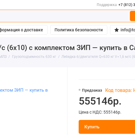
Поддержка
+7 (812) 
формация о доставке
Политика безопасности
info@td
/с (6х10) с комплектом ЗИП — купить в 
 МЛЗ
Грузоподъемность 630 кг
Лебедка б/двигателя Q=630 кг V=1,6 м/с 
Код товара:
Предзаказ
555146р.
Цена с НДС: 555146р.
Купить