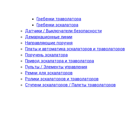
Гребенки траволатора
Гребенки эскалатора
Датчики / Выключатели безопасности
Демаркационные линии
Направляющие поручня
Платы и автоматика эскалаторов и траволаторов
Поручень эскалатора
Привод эскалатора и траволатора
Пульты / Элементы управления
Ремни для эскалаторов
Ролики эскалаторов и траволаторов
Ступени эскалаторов / Палеты траволаторов